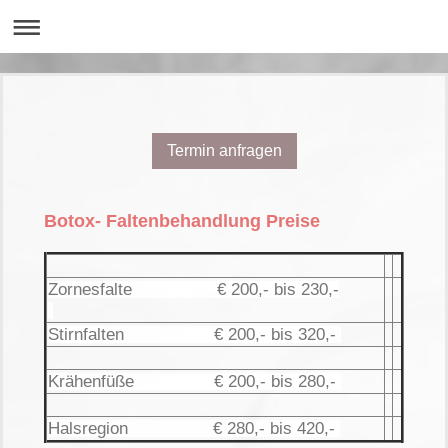
Termin anfragen
Botox- Faltenbehandlung Preise
Zornesfalte € 200,- bis 230,-
Stirnfalten € 200,- bis 320,-
Krähenfüße € 200,- bis 280,-
Halsregion € 280,- bis 420,-